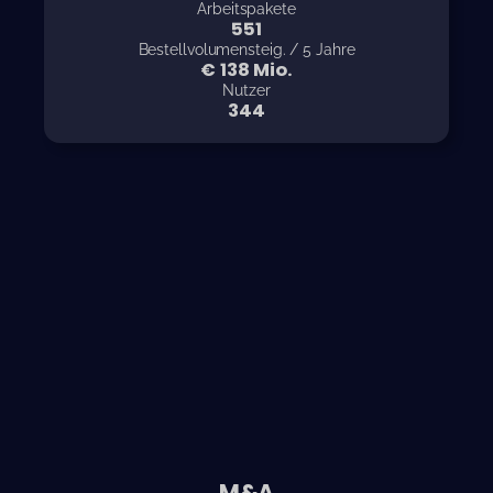
Arbeitspakete
721
Bestellvolumensteig. / 5 Jahre
€
180
Mio.
Nutzer
451
M&A