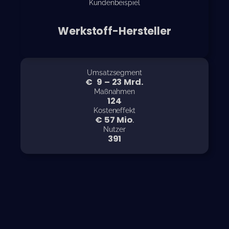
Kundenbeispiel
Werkstoff-Hersteller
Umsatzsegment
€
10
–
25
Mrd
.
Maßnahmen
140
Kosteneffekt
€
65
Mio
.
Nutzer
450